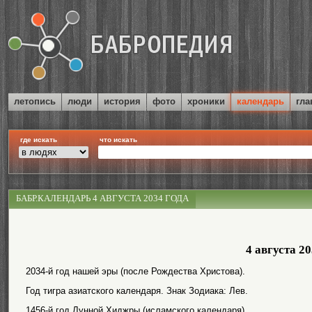
летопись
люди
история
фото
хроники
календарь
гла
где искать
что искать
БАБР.КАЛЕНДАРЬ 4 АВГУСТА 2034 ГОДА
4 августа 20
2034-й год нашей эры (после Рождества Христова).
Год тигра азиатского календаря. Знак Зодиака: Лев.
1456-й год Лунной Хиджры (исламского календаря).