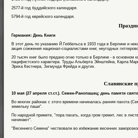
2577-й год буддийского календаря.
5794-й год еврейского календаря.
Праздн
Германия: День Книги
В этот день по указанию Й.Геббельса в 1933 года в Берлине и не
акция сожжения национал-социалистами книг, неугодных гитлеров
20 тысяч книг было предано огню только в Берлине - в основном к
пацифистского характера. Труды Альберта Эйнштейна, Карла Марк
Эриха Кестнера, Зигмунда Фрейда и других.
Славянские п
10 мая (27 апреля ст.ст.). Семен-Ранопашец; день памяти свя
Во многих районах с этого времени начиналась ранняя пахота (Се
земельку паши".
По народной примете, "пора пахать, когда гром гремит, лес в лис
начинают".
"Весеннего Семена" чествовали во избежание весенних заморозк