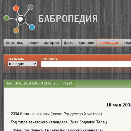
летопись
люди
история
фото
хроники
календарь
гла
где искать
что искать
БАБР.КАЛЕНДАРЬ 10 МАЯ 2034 ГОДА
10 мая 203
2034-й год нашей эры (после Рождества Христова).
Год тигра азиатского календаря. Знак Зодиака: Телец.
1456-й год Лунной Хиджры (исламского календаря).