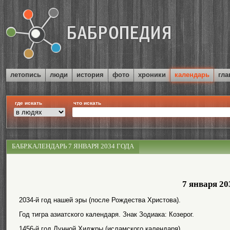
летопись
люди
история
фото
хроники
календарь
гла
где искать
что искать
БАБР.КАЛЕНДАРЬ 7 ЯНВАРЯ 2034 ГОДА
7 января 20
2034-й год нашей эры (после Рождества Христова).
Год тигра азиатского календаря. Знак Зодиака: Козерог.
1456-й год Лунной Хиджры (исламского календаря).