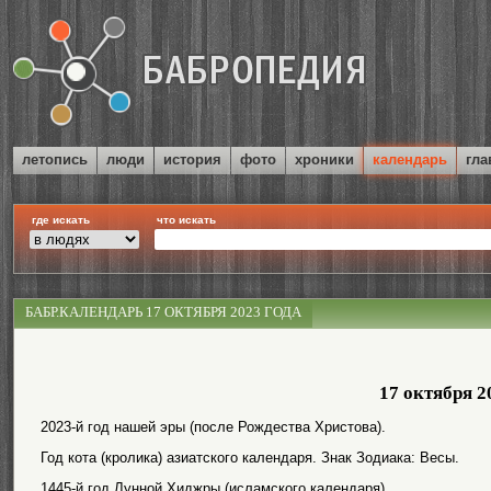
летопись
люди
история
фото
хроники
календарь
гла
где искать
что искать
БАБР.КАЛЕНДАРЬ 17 ОКТЯБРЯ 2023 ГОДА
17 октября 2
2023-й год нашей эры (после Рождества Христова).
Год кота (кролика) азиатского календаря. Знак Зодиака: Весы.
1445-й год Лунной Хиджры (исламского календаря).