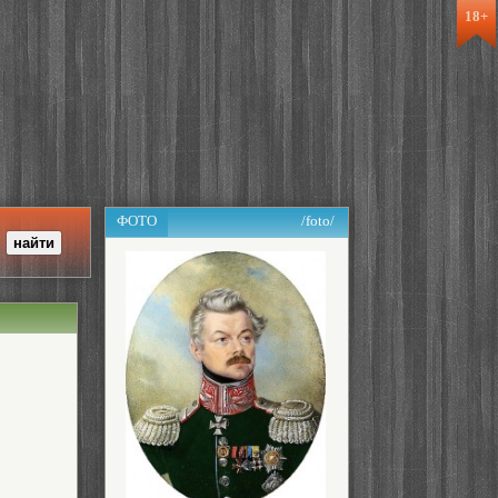
18+
ФОТО
/foto/