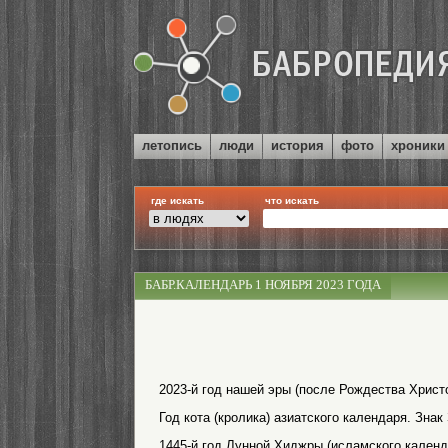
летопись
люди
история
фото
хроники
где искать
что искать
БАБР.КАЛЕНДАРЬ 1 НОЯБРЯ 2023 ГОДА
2023-й год нашей эры (после Рождества Христо
Год кота (кролика) азиатского календаря. Знак
1445-й год Лунной Хиджры (исламского календ