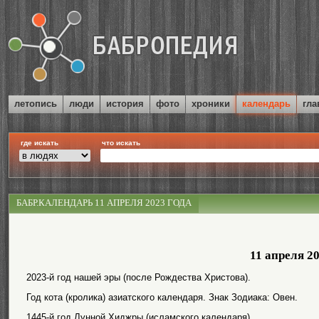
летопись
люди
история
фото
хроники
календарь
гла
где искать
что искать
БАБР.КАЛЕНДАРЬ 11 АПРЕЛЯ 2023 ГОДА
11 апреля 2
2023-й год нашей эры (после Рождества Христова).
Год кота (кролика) азиатского календаря. Знак Зодиака: Овен.
1445-й год Лунной Хиджры (исламского календаря).