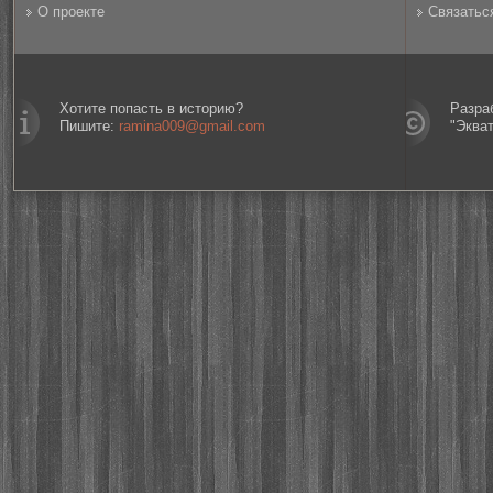
О проекте
Связатьс
Хотите попасть в историю?
Разра
Пишите:
ramina009@gmail.com
"Эква