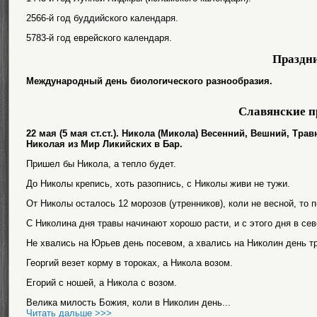
2566-й год буддийского календаря.
5783-й год еврейского календаря.
Праздн
Международный день биологического разнообразия.
Славянские п
22 мая (5 мая ст.ст.). Никола (Микола) Весенний, Вешний, Т
Николая из Мир Ликийских в Бар.
Пришел бы Никола, а тепло будет.
До Николы крепись, хоть разопнись, с Николы живи не тужи.
От Николы осталось 12 морозов (утренников), коли не весной, то 
С Николина дня травы начинают хорошо расти, и с этого дня в се
Не хвались на Юрьев день посевом, а хвались на Николин день т
Георгий везет корму в тороках, а Никола возом.
Егорий с ношей, а Никола с возом.
Велика милость Божия, коли в Николин день...
Читать дальше >>>