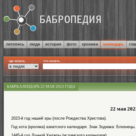
летопись
люди
история
фото
хроники
календарь
гла
где искать
что искать
БАБР.КАЛЕНДАРЬ 22 МАЯ 2023 ГОДА
22 мая 202
2023-й год нашей эры (после Рождества Христова).
Год кота (кролика) азиатского календаря. Знак Зодиака: Близнецы.
1445-й год Лунной Хиджры (исламского календаря).