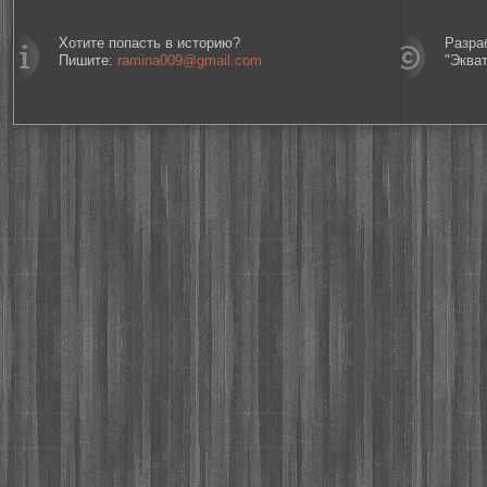
Хотите попасть в историю?
Разра
Пишите:
ramina009@gmail.com
"Эква