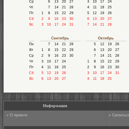
Ср
6
13
20
27
3
10
17
24
Чт
7
14
21
28
4
11
18
25
Пт
1
8
15
22
29
5
12
19
26
Сб
2
9
16
23
30
6
13
20
27
Вс
3
10
17
24
31
7
14
21
28
Сентябрь
Октябрь
Пн
7
14
21
28
5
12
19
26
Вт
1
8
15
22
29
6
13
20
27
Ср
2
9
16
23
30
7
14
21
28
Чт
3
10
17
24
1
8
15
22
29
Пт
4
11
18
25
2
9
16
23
30
Сб
5
12
19
26
3
10
17
24
31
Вс
6
13
20
27
4
11
18
25
Информация
О проекте
Связатьс