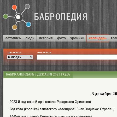
летопись
люди
история
фото
хроники
календарь
гла
где искать
что искать
БАБР.КАЛЕНДАРЬ 3 ДЕКАБРЯ 2023 ГОДА
3 декабря 2
2023-й год нашей эры (после Рождества Христова).
Год кота (кролика) азиатского календаря. Знак Зодиака: Стрелец.
1445-й год Лунной Хиджры (исламского календаря).