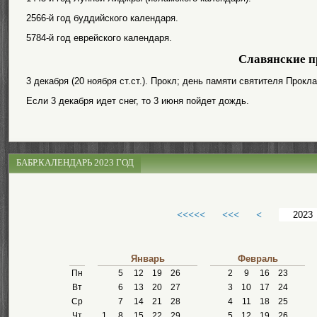
2566-й год буддийского календаря.
5784-й год еврейского календаря.
Славянские п
3 декабря (20 ноября ст.ст.). Прокл; день памяти святителя Прокл
Если 3 декабря идет снег, то 3 июня пойдет дождь.
БАБР.КАЛЕНДАРЬ 2023 ГОД
<<<<<
<<<
<
Январь
Февраль
Пн
5
12
19
26
2
9
16
23
Вт
6
13
20
27
3
10
17
24
Ср
7
14
21
28
4
11
18
25
Чт
1
8
15
22
29
5
12
19
26