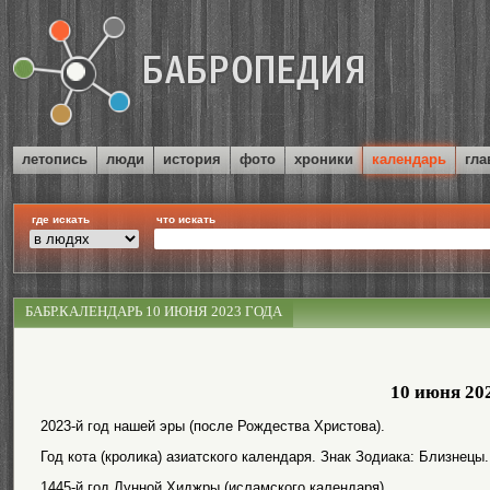
летопись
люди
история
фото
хроники
календарь
гла
где искать
что искать
БАБР.КАЛЕНДАРЬ 10 ИЮНЯ 2023 ГОДА
10 июня 20
2023-й год нашей эры (после Рождества Христова).
Год кота (кролика) азиатского календаря. Знак Зодиака: Близнецы.
1445-й год Лунной Хиджры (исламского календаря).