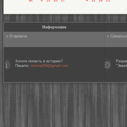
Вс
6
13
20
27
4
11
18
25
Информация
О проекте
Связатьс
Хотите попасть в историю?
Разра
Пишите:
ramina009@gmail.com
"Эква