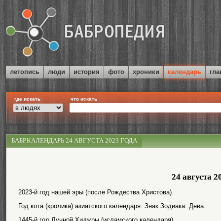
летопись
люди
история
фото
хроники
календарь
гла
где искать
что искать
БАБР.КАЛЕНДАРЬ 24 АВГУСТА 2023 ГОДА
24 августа 2
2023-й год нашей эры (после Рождества Христова).
Год кота (кролика) азиатского календаря. Знак Зодиака: Дева.
1445-й год Лунной Хиджры (исламского календаря).