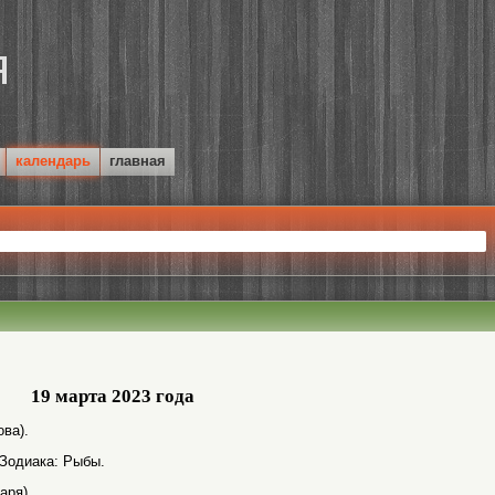
календарь
главная
19 марта 2023 года
ва).
 Зодиака: Рыбы.
аря).