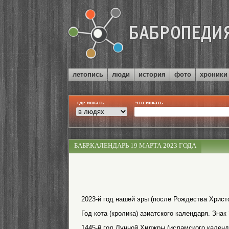
летопись
люди
история
фото
хроники
где искать
что искать
БАБР.КАЛЕНДАРЬ 19 МАРТА 2023 ГОДА
2023-й год нашей эры (после Рождества Христо
Год кота (кролика) азиатского календаря. Знак
1445-й год Лунной Хиджры (исламского календ