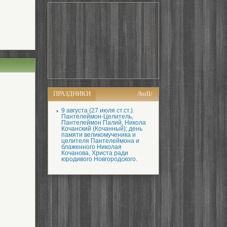
ПРАЗДНИКИ
/holl/
9 августа (27 июля ст.ст.).
Пантелеймон-Целитель,
Пантелеймон Палий, Никола
Кочанский (Кочанный); день
памяти великомученика и
целителя Пантелеймона и
блаженного Николая
Кочанова, Христа ради
юродивого Новгородского.