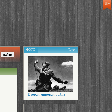
18+
ФОТО
/foto/
Вторая мировая война