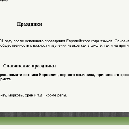
Праздники
1 году после успешного проведения Европейского года языков. Основн
общественности к важности изучения языков как в школе, так и на прот
Славянские праздники
й; день памяти сотника Корнилия, первого язычника, принявшего кре
риста.
.
ву, морковь, хрен и т.д., кроме репы.