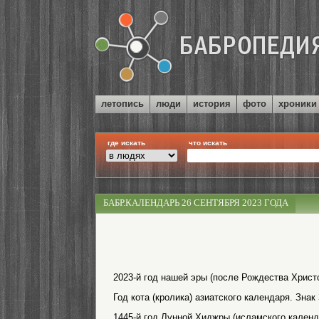
летопись
люди
история
фото
хроники
где искать
что искать
БАБР.КАЛЕНДАРЬ 26 СЕНТЯБРЯ 2023 ГОДА
2023-й год нашей эры (после Рождества Христо
Год кота (кролика) азиатского календаря. Знак
1445-й год Лунной Хиджры (исламского календ