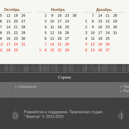
Октябрь
Ноябрь
Декабрь
5
12
19
26
2
9
16
23
30
7
14
21
28
6
13
20
27
3
10
17
24
1
8
15
22
29
7
14
21
28
4
11
18
25
2
9
16
23
30
8
15
22
29
5
12
19
26
3
10
17
24
31
9
16
23
30
6
13
20
27
4
11
18
25
10
17
24
31
7
14
21
28
5
12
19
26
11
18
25
1
8
15
22
29
6
13
20
27
Сервис
Связаться
По
Рей
Разработка и поддержка: Творческая студия
"Экватор" © 2013-2019