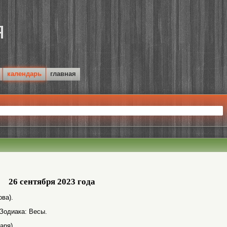
календарь
главная
26 сентября 2023 года
ва).
 Зодиака: Весы.
аря).