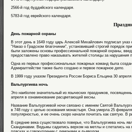
2566-й год буддийского календаря.
5783-й год еврейского календаря.
Праздн
День пожарной охраны
В этот день в 1649 году царь Алексей Михайлович подписал указ
"Наказ о Градском благочинии", установивший строгий порядок при
были заложены основы профессиональной пожарной охраны, введ
предоставлено право наказывать жителей столицы за нарушения 
Одна из первых профессиональных пожарных команд была создана
Адмиралтействе также было создано и первое пожарное депо.
В 1999 году указом Президента России Бориса Ельцина 30 апреля
Вальпургиева ночь
Это наиболее значительный из языческих праздников, посвященн
апреля в ознаменование расцветающей весны.
Название Вальпургиевой ночи связано с именем Святой Вальпурги
в 748 году с целью основания монастыря. Она умерла 25 февраля
популярностью, и ее очень скоро начали почитать как святую. В р
В средние века существовало поверье, что Вальпургиева ночь яв
Скандинавии. Ведьмы садились верхом на метлы и слетались на г
плясках и совокуплении с демонами и дьяволом.