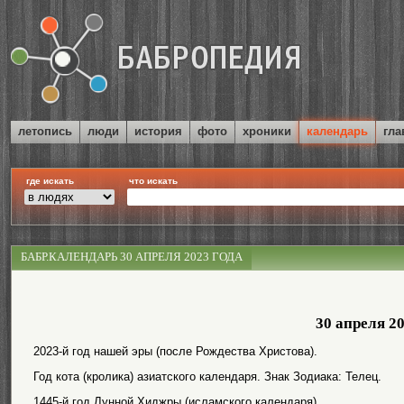
летопись
люди
история
фото
хроники
календарь
гла
где искать
что искать
БАБР.КАЛЕНДАРЬ 30 АПРЕЛЯ 2023 ГОДА
30 апреля 2
2023-й год нашей эры (после Рождества Христова).
Год кота (кролика) азиатского календаря. Знак Зодиака: Телец.
1445-й год Лунной Хиджры (исламского календаря).