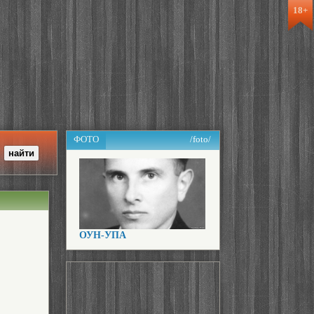
18+
ФОТО
/foto/
ОУН-УПА