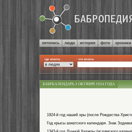
летопись
люди
история
фото
хроники
где искать
что искать
БАБР.КАЛЕНДАРЬ 3 ОКТЯБРЯ 1924 ГОДА
1924-й год нашей эры (после Рождества Христо
Год крысы азиатского календаря. Знак Зодиака
1343-й год Лунной Хиджры (исламского календ