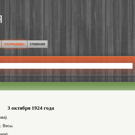
календарь
главная
3 октября 1924 года
ва).
: Весы.
аря).