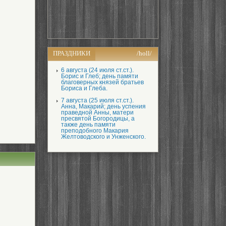
ПРАЗДНИКИ
/holl/
6 августа (24 июля ст.ст.).
Борис и Глеб; день памяти
благоверных князей братьев
Бориса и Глеба.
7 августа (25 июля ст.ст.).
Анна, Макарий; день успения
праведной Анны, матери
пресвятой Богородицы, а
также день памяти
преподобного Макария
Желтоводского и Унженского.