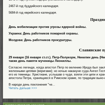
2467-й год буддийского календаря.
5684-й год еврейского календаря.
Праздн
День мобилизации против угрозы ядерной войны.
Украина: День работников пожарной охраны.
Молдова: День работников прокуратуры.
Славянские п
29 января (16 января ст.ст.). Петр-Полукорм, Ненилин день (Н
также день памяти мученицы Леониллы.
Согласно легенде, когда апостол Петр по велению Ирода был закл
железными цепями (веригами); но ночью накануне суда Ангел Гос
его из темницы. Христиане, услышав о чуде, взяли эти цепи и хра
апостола Петра, хранящиеся в Римском храме, по традиции выно-си
В народе день поклонения "че...
Читать дальше >>>