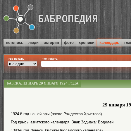
летопись
люди
история
фото
хроники
календарь
гла
где искать
что искать
БАБР.КАЛЕНДАРЬ 29 ЯНВАРЯ 1924 ГОДА
29 января 1
1924-й год нашей эры (после Рождества Христова).
Год крысы азиатского календаря. Знак Зодиака: Водолей.
1343-й год Лунной Хиджры (исламского календаря).