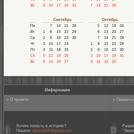
Вс
3
10
17
24
31
7
14
21
28
Сентябрь
Октябрь
Пн
7
14
21
28
5
12
19
26
Вт
1
8
15
22
29
6
13
20
27
Ср
2
9
16
23
30
7
14
21
28
Чт
3
10
17
24
1
8
15
22
29
Пт
4
11
18
25
2
9
16
23
30
Сб
5
12
19
26
3
10
17
24
31
Вс
6
13
20
27
4
11
18
25
Информация
О проекте
Связатьс
Хотите попасть в историю?
Разра
Пишите:
ramina009@gmail.com
"Эква