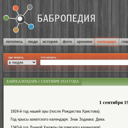
летопись
люди
история
фото
хроники
календарь
гла
где искать
что искать
БАБР.КАЛЕНДАРЬ 1 СЕНТЯБРЯ 1924 ГОДА
1 сентября 1
1924-й год нашей эры (после Рождества Христова).
Год крысы азиатского календаря. Знак Зодиака: Дева.
1343-й год Лунной Хиджры (исламского календаря).