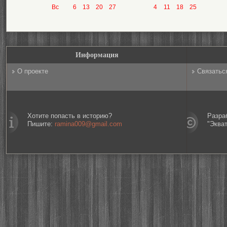
Вс
6
13
20
27
4
11
18
25
Информация
О проекте
Связатьс
Хотите попасть в историю?
Разра
Пишите:
ramina009@gmail.com
"Эква