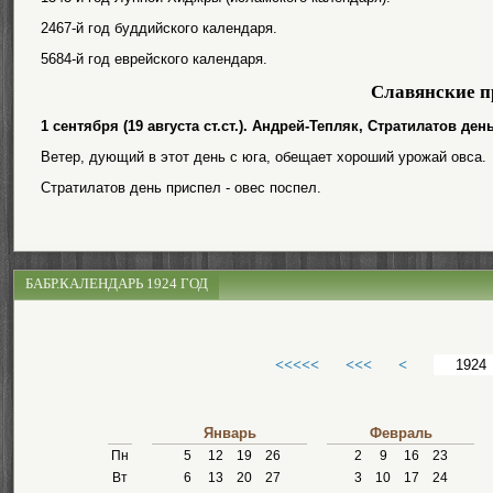
2467-й год буддийского календаря.
5684-й год еврейского календаря.
Славянские п
1 сентября (19 августа ст.ст.). Андрей-Тепляк, Стратилатов д
Ветер, дующий в этот день с юга, обещает хороший урожай овса.
Стратилатов день приспел - овес поспел.
БАБР.КАЛЕНДАРЬ 1924 ГОД
<<<<<
<<<
<
Январь
Февраль
Пн
5
12
19
26
2
9
16
23
Вт
6
13
20
27
3
10
17
24