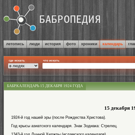
летопись
люди
история
фото
хроники
календарь
гла
где искать
что искать
БАБР.КАЛЕНДАРЬ 15 ДЕКАБРЯ 1924 ГОДА
15 декабря 1
1924-й год нашей эры (после Рождества Христова).
Год крысы азиатского календаря. Знак Зодиака: Стрелец.
1343-й год Лунной Хиджры (исламского календаря).