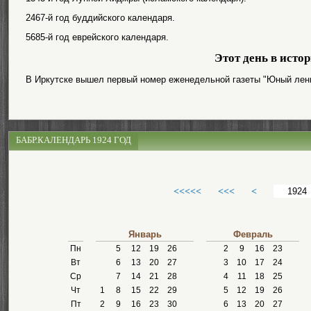
2467-й год буддийского календаря.
5685-й год еврейского календаря.
Этот день в исто
В Иркутске вышел первый номер еженедельной газеты "Юный лен
БАБР.КАЛЕНДАРЬ 1924 ГОД
<<<<<
<<<
<
Январь
Февраль
Пн
5
12
19
26
2
9
16
23
Вт
6
13
20
27
3
10
17
24
Ср
7
14
21
28
4
11
18
25
Чт
1
8
15
22
29
5
12
19
26
Пт
2
9
16
23
30
6
13
20
27