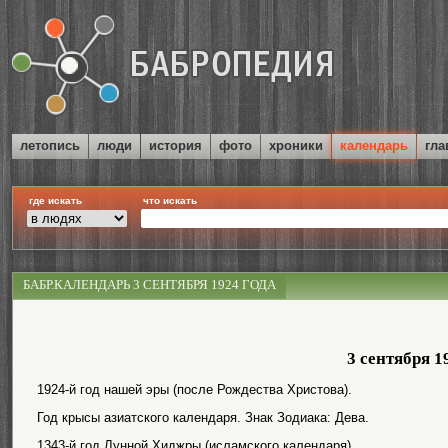
летопись
люди
история
фото
хроники
календарь
гла
где искать
что искать
БАБР.КАЛЕНДАРЬ 3 СЕНТЯБРЯ 1924 ГОДА
3 сентября 1
1924-й год нашей эры (после Рождества Христова).
Год крысы азиатского календаря. Знак Зодиака: Дева.
1343-й год Лунной Хиджры (исламского календаря).