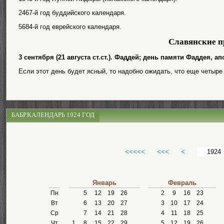
2467-й год буддийского календаря.
5684-й год еврейского календаря.
Славянские п
3 сентября (21 августа ст.ст.). Фаддей; день памяти Фаддея, ап
Если этот день будет ясный, то надобно ожидать, что еще четыре
БАБР.КАЛЕНДАРЬ 1924 ГОД
<<<<<
<<<
<
Январь
Февраль
Пн
5
12
19
26
2
9
16
23
Вт
6
13
20
27
3
10
17
24
Ср
7
14
21
28
4
11
18
25
Чт
1
8
15
22
29
5
12
19
26