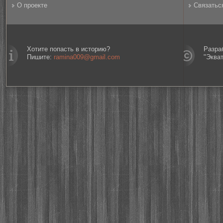
О проекте
Связатьс
Хотите попасть в историю?
Разра
Пишите:
ramina009@gmail.com
"Эква