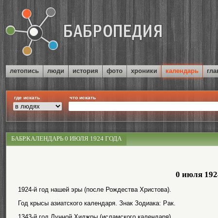
летопись
люди
история
фото
хроники
календарь
гла
где искать
что искать
БАБР.КАЛЕНДАРЬ 0 ИЮЛЯ 1924 ГОДА
0 июля 192
1924-й год нашей эры (после Рождества Христова).
Год крысы азиатского календаря. Знак Зодиака: Рак.
1343-й год Лунной Хиджры (исламского календаря).