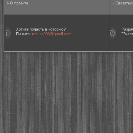
О проекте
Связатьс
Хотите попасть в историю?
Разра
Пишите:
ramina009@gmail.com
"Эква