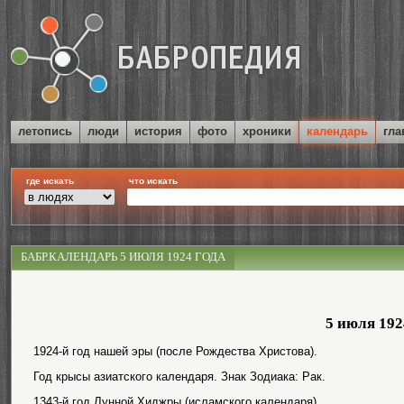
летопись
люди
история
фото
хроники
календарь
гла
где искать
что искать
БАБР.КАЛЕНДАРЬ 5 ИЮЛЯ 1924 ГОДА
5 июля 192
1924-й год нашей эры (после Рождества Христова).
Год крысы азиатского календаря. Знак Зодиака: Рак.
1343-й год Лунной Хиджры (исламского календаря).