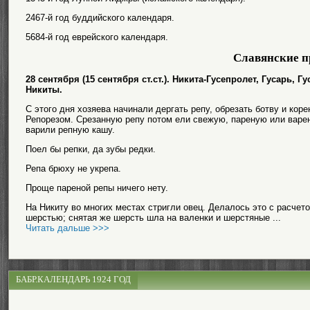
2467-й год буддийского календаря.
5684-й год еврейского календаря.
Славянские п
28 сентября (15 сентября ст.ст.). Никита-Гусепролет, Гусарь, 
Никиты.
С этого дня хозяева начинали дергать репу, обрезать ботву и кор
Репорезом. Срезанную репу потом ели свежую, пареную или варену
варили репную кашу.
Поел бы репки, да зубы редки.
Репа брюху не укрепа.
Проще пареной репы ничего нету.
На Никиту во многих местах стригли овец. Делалось это с расчет
шерстью; снятая же шерсть шла на валенки и шерстяные ...
Читать дальше >>>
БАБР.КАЛЕНДАРЬ 1924 ГОД