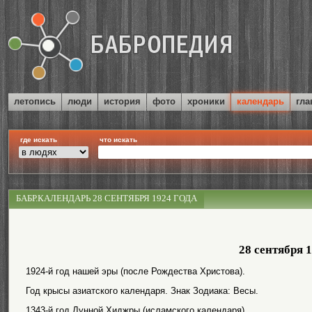
летопись
люди
история
фото
хроники
календарь
гла
где искать
что искать
БАБР.КАЛЕНДАРЬ 28 СЕНТЯБРЯ 1924 ГОДА
28 сентября 
1924-й год нашей эры (после Рождества Христова).
Год крысы азиатского календаря. Знак Зодиака: Весы.
1343-й год Лунной Хиджры (исламского календаря).