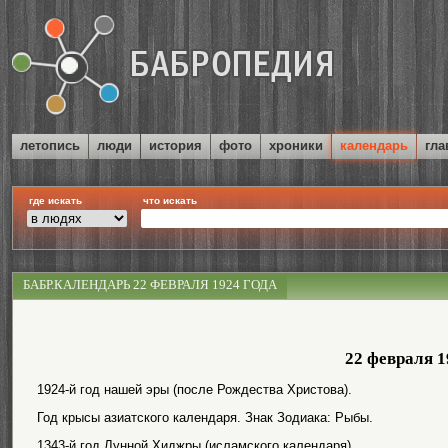
летопись
люди
история
фото
хроники
календарь
гла
где искать
что искать
БАБР.КАЛЕНДАРЬ 22 ФЕВРАЛЯ 1924 ГОДА
22 февраля 1
1924-й год нашей эры (после Рождества Христова).
Год крысы азиатского календаря. Знак Зодиака: Рыбы.
1343-й год Лунной Хиджры (исламского календаря).