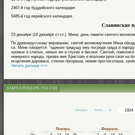
2467-й год буддийского календаря.
5685-й год еврейского календаря.
Славянские п
23 декабря (10 декабря ст.ст.). Мина; день памяти святого велик
По древнерусскому верованию, святой великомученик Мина облада
св. Мине говорится: "единою грядущу ему посреде града и народ
хромых и слепых, немых же и глухих и бесных. Святый, помоляся 
неверного народа, призва имя Христово и возложи руки своя на б
исцеление даровася, слепии прозреша, немии проглаголаша, хроми
Читать дальше >>>
БАБР.КАЛЕНДАРЬ 1924 ГОД
<<<<<
<<<
<
Январь
Февраль