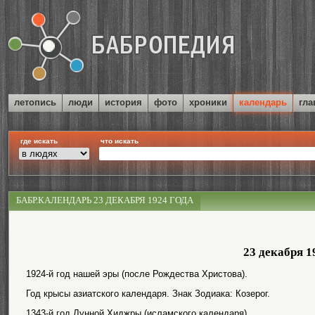
летопись
люди
история
фото
хроники
календарь
гла
где искать
что искать
БАБР.КАЛЕНДАРЬ 23 ДЕКАБРЯ 1924 ГОДА
23 декабря 1
1924-й год нашей эры (после Рождества Христова).
Год крысы азиатского календаря. Знак Зодиака: Козерог.
1343-й год Лунной Хиджры (исламского календаря).