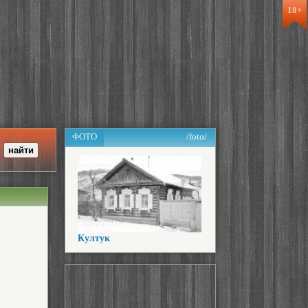
18+
ФОТО
/foto/
Култук