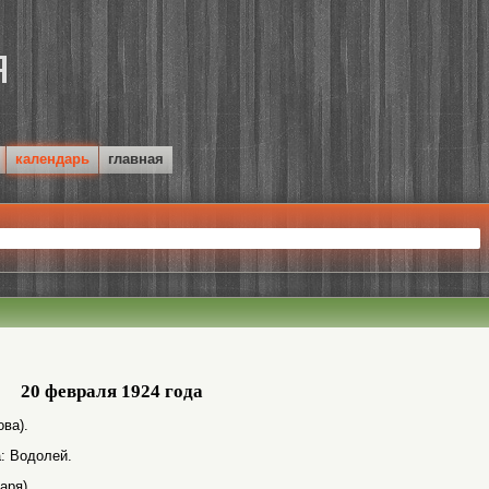
календарь
главная
20 февраля 1924 года
ва).
а: Водолей.
аря).