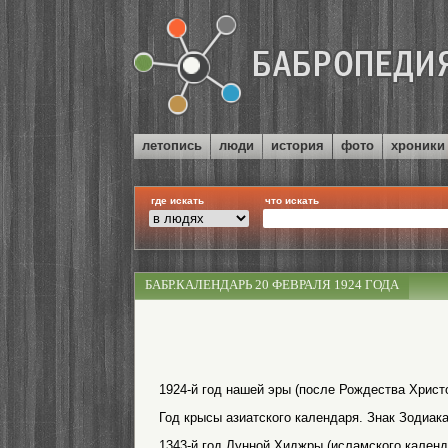
летопись
люди
история
фото
хроники
где искать
что искать
БАБР.КАЛЕНДАРЬ 20 ФЕВРАЛЯ 1924 ГОДА
1924-й год нашей эры (после Рождества Христо
Год крысы азиатского календаря. Знак Зодиак
1343-й год Лунной Хиджры (исламского календ