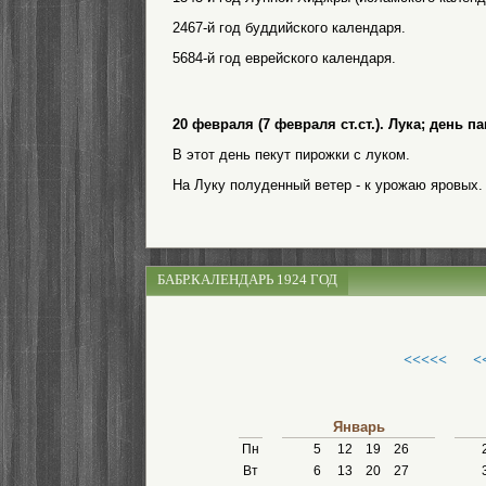
2467-й год буддийского календаря.
5684-й год еврейского календаря.
20 февраля (7 февраля ст.ст.). Лука; день 
В этот день пекут пирожки с луком.
На Луку полуденный ветер - к урожаю яровых.
БАБР.КАЛЕНДАРЬ 1924 ГОД
<<<<<
<
Январь
Пн
5
12
19
26
Вт
6
13
20
27