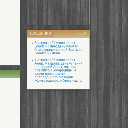
ПРАЗДНИКИ
/holl/
6 августа (24 июля ст.ст.).
Борис и Глеб; день памяти
благоверных князей братьев
Бориса и Глеба.
7 августа (25 июля ст.ст.).
Анна, Макарий; день успения
праведной Анны, матери
пресвятой Богородицы, а
также день памяти
преподобного Макария
Желтоводского и Унженского.