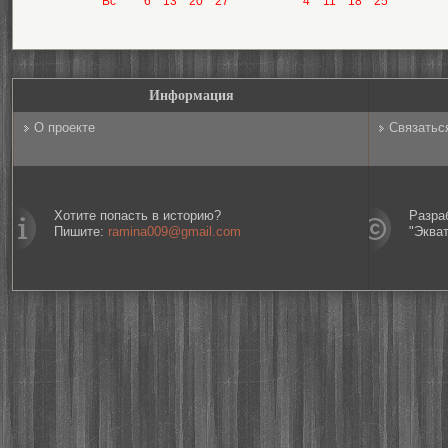
Вс
6
13
20
27
4
11
18
25
Информация
О проекте
Связатьс
Хотите попасть в историю?
Разра
Пишите:
ramina009@gmail.com
"Эква