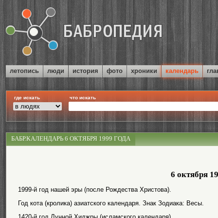
летопись
люди
история
фото
хроники
календарь
гла
где искать
что искать
БАБР.КАЛЕНДАРЬ 6 ОКТЯБРЯ 1999 ГОДА
6 октября 1
1999-й год нашей эры (после Рождества Христова).
Год кота (кролика) азиатского календаря. Знак Зодиака: Весы.
1420-й год Лунной Хиджры (исламского календаря).