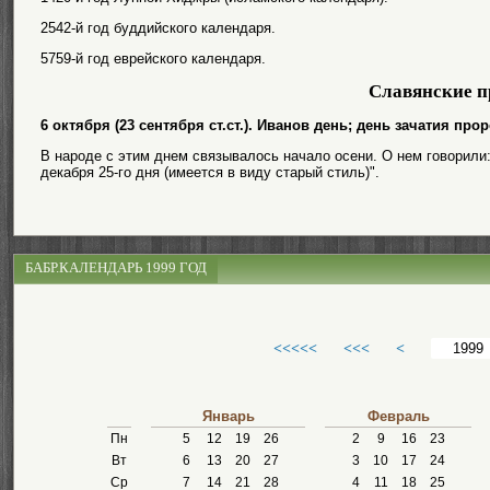
2542-й год буддийского календаря.
5759-й год еврейского календаря.
Славянские п
6 октября (23 сентября ст.ст.). Иванов день; день зачатия пр
В народе с этим днем связывалось начало осени. О нем говорили:
декабря 25-го дня (имеется в виду старый стиль)".
БАБР.КАЛЕНДАРЬ 1999 ГОД
<<<<<
<<<
<
Январь
Февраль
Пн
5
12
19
26
2
9
16
23
Вт
6
13
20
27
3
10
17
24
Ср
7
14
21
28
4
11
18
25