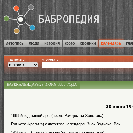
летопись
люди
история
фото
хроники
календарь
гла
где искать
что искать
БАБР.КАЛЕНДАРЬ 28 ИЮНЯ 1999 ГОДА
28 июня 19
1999-й год нашей эры (после Рождества Христова).
Год кота (кролика) азиатского календаря. Знак Зодиака: Рак.
1420-й год Лунной Хиджры (исламского календаря).