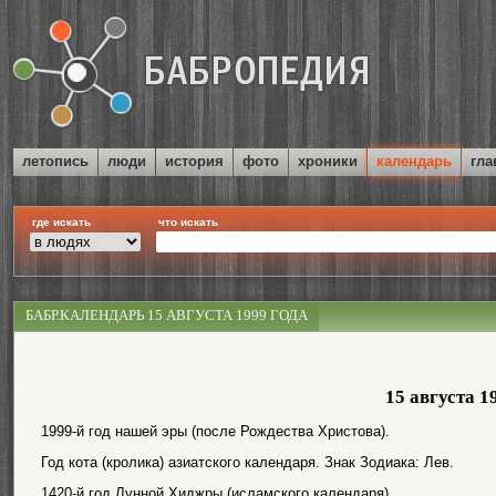
летопись
люди
история
фото
хроники
календарь
гла
где искать
что искать
БАБР.КАЛЕНДАРЬ 15 АВГУСТА 1999 ГОДА
15 августа 1
1999-й год нашей эры (после Рождества Христова).
Год кота (кролика) азиатского календаря. Знак Зодиака: Лев.
1420-й год Лунной Хиджры (исламского календаря).