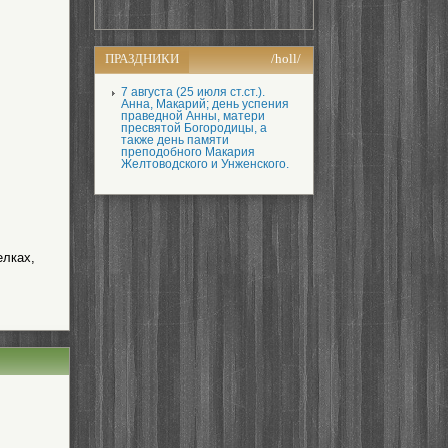
ПРАЗДНИКИ
/holl/
7 августа (25 июля ст.ст.).
Анна, Макарий; день успения
праведной Анны, матери
пресвятой Богородицы, а
также день памяти
преподобного Макария
Желтоводского и Унженского.
елках,