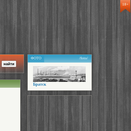
18+
ФОТО
/foto/
Братск