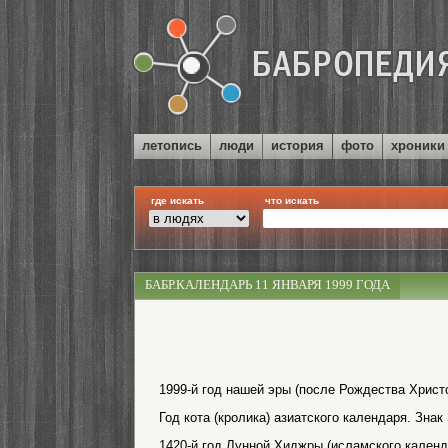
летопись
люди
история
фото
хроники
где искать
что искать
БАБР.КАЛЕНДАРЬ 11 ЯНВАРЯ 1999 ГОДА
1999-й год нашей эры (после Рождества Христо
Год кота (кролика) азиатского календаря. Знак 
1420-й год Лунной Хиджры (исламского календ