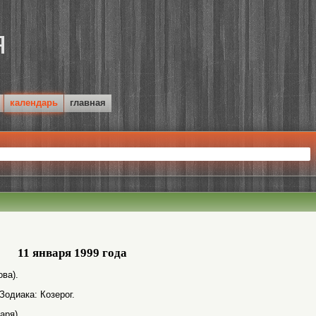
календарь
главная
11 января 1999 года
ва).
Зодиака: Козерог.
аря).