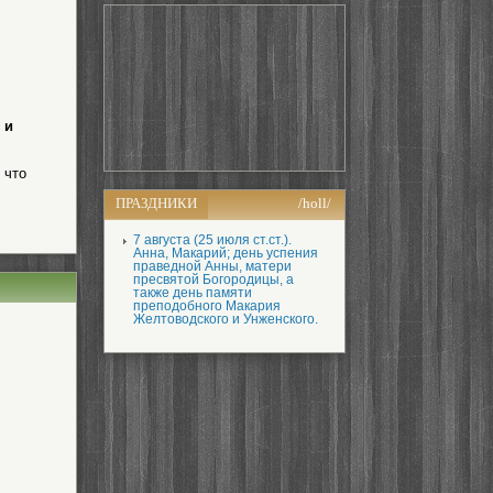
 и
 что
ПРАЗДНИКИ
/holl/
7 августа (25 июля ст.ст.).
Анна, Макарий; день успения
праведной Анны, матери
пресвятой Богородицы, а
также день памяти
преподобного Макария
Желтоводского и Унженского.