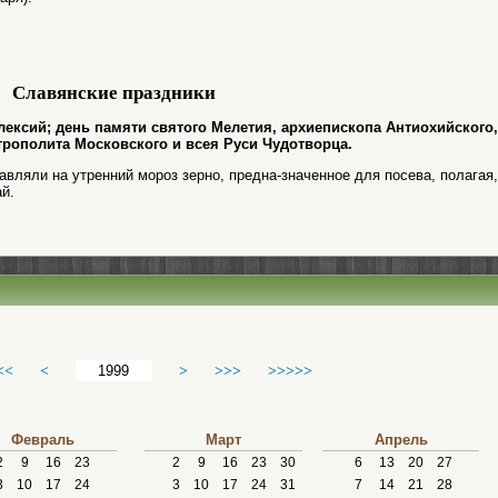
Славянские праздники
Алексий; день памяти святого Мелетия, архиепископа Антиохийского,
трополита Московского и всея Руси Чудотворца.
тавляли на утренний мороз зерно, предна-значенное для посева, полагая,
й.
<<
<
>
>>>
>>>>>
Февраль
Март
Апрель
2
9
16
23
2
9
16
23
30
6
13
20
27
3
10
17
24
3
10
17
24
31
7
14
21
28