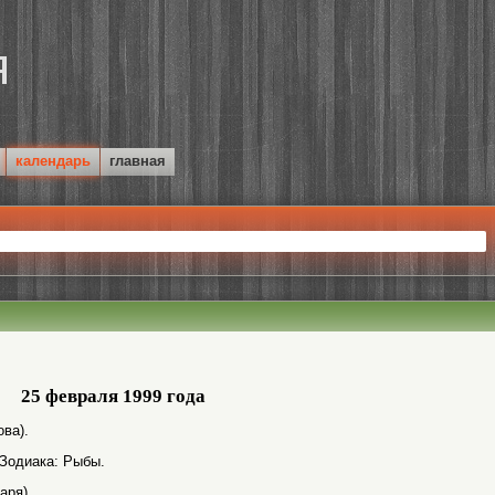
календарь
главная
25 февраля 1999 года
ва).
 Зодиака: Рыбы.
аря).