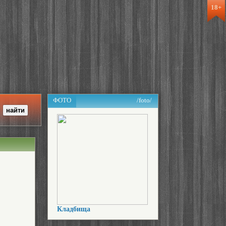
18+
ФОТО
/foto/
Кладбища