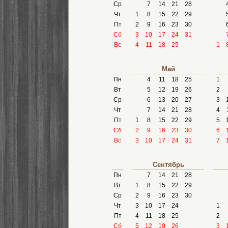
Ср
7
14
21
28
Чт
1
8
15
22
29
Пт
2
9
16
23
30
Сб
3
10
17
24
31
Вс
4
11
18
25
1
Май
Пн
4
11
18
25
1
Вт
5
12
19
26
2
Ср
6
13
20
27
3
Чт
7
14
21
28
4
Пт
1
8
15
22
29
5
Сб
2
9
16
23
30
6
Вс
3
10
17
24
31
7
Сентябрь
Пн
7
14
21
28
Вт
1
8
15
22
29
Ср
2
9
16
23
30
Чт
3
10
17
24
1
Пт
4
11
18
25
2
Сб
5
12
19
26
3