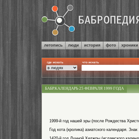
летопись
люди
история
фото
хроники
где искать
что искать
БАБР.КАЛЕНДАРЬ 25 ФЕВРАЛЯ 1999 ГОДА
1999-й год нашей эры (после Рождества Христо
Год кота (кролика) азиатского календаря. Знак
1420-й год Лунной Хиджры (исламского календ