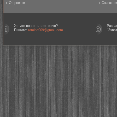
О проекте
Связатьс
Хотите попасть в историю?
Разра
Пишите:
ramina009@gmail.com
"Эква