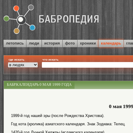
летопись
люди
история
фото
хроники
календарь
гла
где искать
что искать
БАБР.КАЛЕНДАРЬ 0 МАЯ 1999 ГОДА
0 мая 199
1999-й год нашей эры (после Рождества Христова).
Год кота (кролика) азиатского календаря. Знак Зодиака: Телец.
1420-й год Лунной Хиджры (исламского календаря).