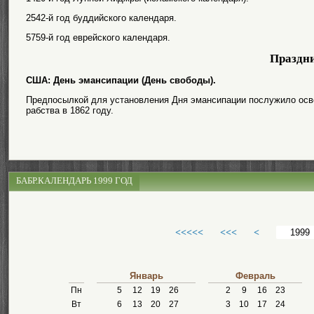
2542-й год буддийского календаря.
5759-й год еврейского календаря.
Праздн
США: День эмансипации (День свободы).
Предпосылкой для установления Дня эмансипации послужило осв
рабства в 1862 году.
БАБР.КАЛЕНДАРЬ 1999 ГОД
<<<<<
<<<
<
Январь
Февраль
Пн
5
12
19
26
2
9
16
23
Вт
6
13
20
27
3
10
17
24