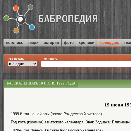
летопись
люди
история
фото
хроники
календарь
гла
где искать
что искать
БАБР.КАЛЕНДАРЬ 19 ИЮНЯ 1999 ГОДА
19 июня 19
1999-й год нашей эры (после Рождества Христова).
Год кота (кролика) азиатского календаря. Знак Зодиака: Близнецы.
1420-й год Лунной Хиджры (исламского календаря).