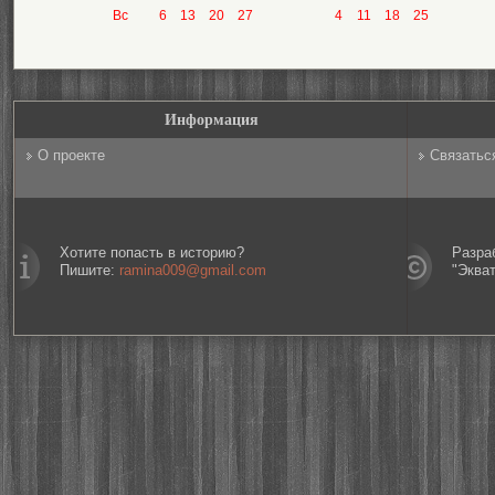
Вс
6
13
20
27
4
11
18
25
Информация
О проекте
Связатьс
Хотите попасть в историю?
Разра
Пишите:
ramina009@gmail.com
"Эква