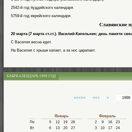
2542-й год буддийского календаря.
5759-й год еврейского календаря.
Славянские п
20 марта (7 марта ст.ст.). Василий-Капельник; день памяти с
С Василия весна идет.
На Василия с крыши капает, а за нос царапает.
БАБР.КАЛЕНДАРЬ 1999 ГОД
<<<<<
<<<
<
Январь
Февраль
Пн
5
12
19
26
2
9
16
23
Вт
6
13
20
27
3
10
17
24