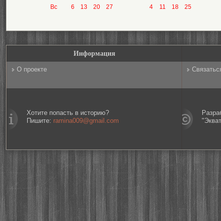
Вс
6
13
20
27
4
11
18
25
Информация
О проекте
Связатьс
Хотите попасть в историю?
Разра
Пишите:
ramina009@gmail.com
"Эква