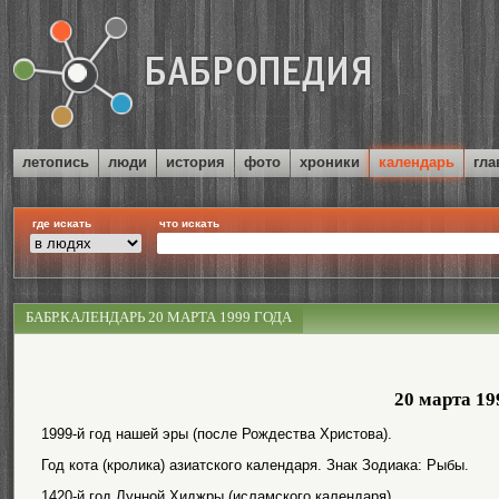
летопись
люди
история
фото
хроники
календарь
гла
где искать
что искать
БАБР.КАЛЕНДАРЬ 20 МАРТА 1999 ГОДА
20 марта 19
1999-й год нашей эры (после Рождества Христова).
Год кота (кролика) азиатского календаря. Знак Зодиака: Рыбы.
1420-й год Лунной Хиджры (исламского календаря).