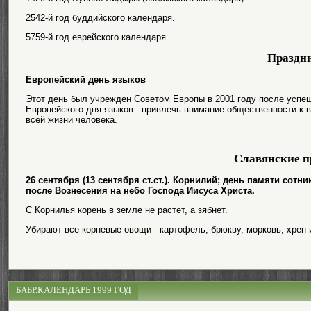
2542-й год буддийского календаря.
5759-й год еврейского календаря.
Праздн
Европейский день языков
Этот день был учрежден Советом Европы в 2001 году после успеш
Европейского дня языков - привлечь внимание общественности к в
всей жизни человека.
Славянские п
26 сентября (13 сентября ст.ст.). Корнилий; день памяти сот
после Вознесения на небо Господа Иисуса Христа.
С Корнилья корень в земле не растет, а зябнет.
Убирают все корневые овощи - картофель, брюкву, морковь, хрен и
БАБР.КАЛЕНДАРЬ 1999 ГОД