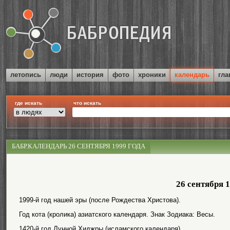
летопись
люди
история
фото
хроники
календарь
гла
где искать
что искать
БАБР.КАЛЕНДАРЬ 26 СЕНТЯБРЯ 1999 ГОДА
26 сентября 
1999-й год нашей эры (после Рождества Христова).
Год кота (кролика) азиатского календаря. Знак Зодиака: Весы.
1420-й год Лунной Хиджры (исламского календаря).