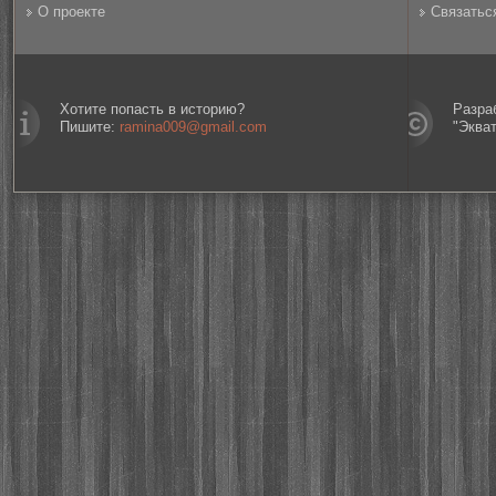
О проекте
Связатьс
Хотите попасть в историю?
Разра
Пишите:
ramina009@gmail.com
"Эква