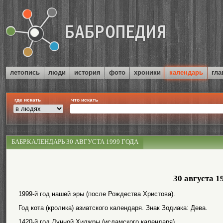
летопись
люди
история
фото
хроники
календарь
гла
где искать
что искать
БАБР.КАЛЕНДАРЬ 30 АВГУСТА 1999 ГОДА
30 августа 1
1999-й год нашей эры (после Рождества Христова).
Год кота (кролика) азиатского календаря. Знак Зодиака: Дева.
1420-й год Лунной Хиджры (исламского календаря).