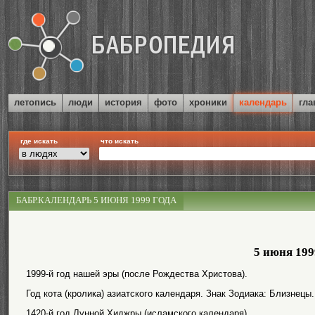
летопись
люди
история
фото
хроники
календарь
гла
где искать
что искать
БАБР.КАЛЕНДАРЬ 5 ИЮНЯ 1999 ГОДА
5 июня 199
1999-й год нашей эры (после Рождества Христова).
Год кота (кролика) азиатского календаря. Знак Зодиака: Близнецы.
1420-й год Лунной Хиджры (исламского календаря).