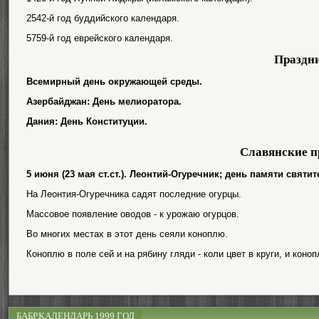
2542-й год буддийского календаря.
5759-й год еврейского календаря.
Праздн
Всемирный день окружающей среды.
Азербайджан: День мелиоратора.
Дания: День Конституции.
Славянские п
5 июня (23 мая ст.ст.). Леонтий-Огуречник; день памяти святи
На Леонтия-Огуречника садят последние огурцы.
Массовое появление оводов - к урожаю огурцов.
Во многих местах в этот день сеяли коноплю.
Коноплю в поле сей и на рябину гляди - коли цвет в круги, и коноп
БАБР.КАЛЕНДАРЬ 1999 ГОД