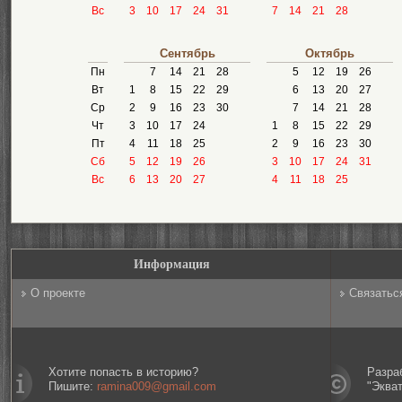
Вс
3
10
17
24
31
7
14
21
28
Сентябрь
Октябрь
Пн
7
14
21
28
5
12
19
26
Вт
1
8
15
22
29
6
13
20
27
Ср
2
9
16
23
30
7
14
21
28
Чт
3
10
17
24
1
8
15
22
29
Пт
4
11
18
25
2
9
16
23
30
Сб
5
12
19
26
3
10
17
24
31
Вс
6
13
20
27
4
11
18
25
Информация
О проекте
Связатьс
Хотите попасть в историю?
Разра
Пишите:
ramina009@gmail.com
"Эква