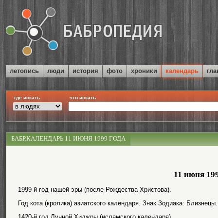
летопись
люди
история
фото
хроники
календарь
гла
где искать
что искать
БАБР.КАЛЕНДАРЬ 11 ИЮНЯ 1999 ГОДА
11 июня 19
1999-й год нашей эры (после Рождества Христова).
Год кота (кролика) азиатского календаря. Знак Зодиака: Близнецы.
1420-й год Лунной Хиджры (исламского календаря).