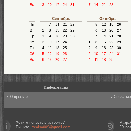
Вс
3
10
17
24
31
7
14
21
28
Сентябрь
Октябрь
Пн
7
14
21
28
5
12
19
26
Вт
1
8
15
22
29
6
13
20
27
Ср
2
9
16
23
30
7
14
21
28
Чт
3
10
17
24
1
8
15
22
29
Пт
4
11
18
25
2
9
16
23
30
Сб
5
12
19
26
3
10
17
24
31
Вс
6
13
20
27
4
11
18
25
Информация
О проекте
Связатьс
Хотите попасть в историю?
Разра
Пишите:
ramina009@gmail.com
"Эква