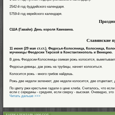
2542-й год буддийского календаря.
5759-й год еврейского календаря.
Праздн
США (Гавайи): День короля Камеамеа.
Славянские п
11 июня (29 мая ст.ст.). Федосья-Колосяница, Колосница, Ко
мученицы Феодосии Тирской в Константинополь и Венецию.
В день Феодосии-Колосяницы озимая рожь колосится, выметывает
Федосьи-девицы, дак рожь на трубицы, начнет колоситься.
Колосится рожь - много грибов найдешь.
Рожь две недели зеленеет, две недели колосится, две отцветает, 
По цвету ржи крестьяне гадали о цене хлеба. Считалось, что если 
если с середины - средняя, если сверху - высокая. Очевидно, это 
Читать дальше >>>
БАБР.КАЛЕНДАРЬ 1999 ГОД