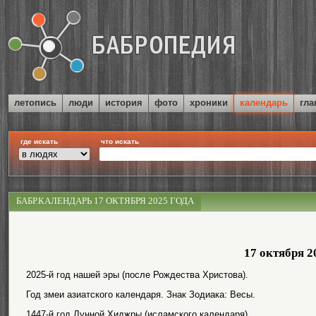
летопись
люди
история
фото
хроники
календарь
гла
где искать
что искать
БАБР.КАЛЕНДАРЬ 17 ОКТЯБРЯ 2025 ГОДА
17 октября 2
2025-й год нашей эры (после Рождества Христова).
Год змеи азиатского календаря. Знак Зодиака: Весы.
1447-й год Лунной Хиджры (исламского календаря).