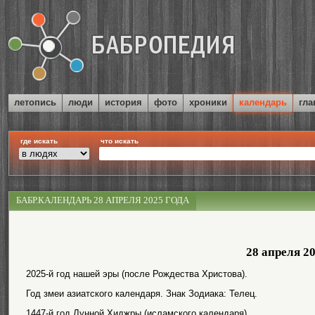
летопись
люди
история
фото
хроники
календарь
гла
где искать
что искать
БАБР.КАЛЕНДАРЬ 28 АПРЕЛЯ 2025 ГОДА
28 апреля 2
2025-й год нашей эры (после Рождества Христова).
Год змеи азиатского календаря. Знак Зодиака: Телец.
1447-й год Лунной Хиджры (исламского календаря).