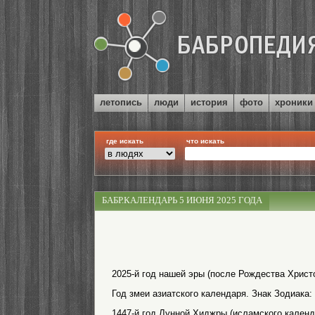
летопись
люди
история
фото
хроники
где искать
что искать
БАБР.КАЛЕНДАРЬ 5 ИЮНЯ 2025 ГОДА
2025-й год нашей эры (после Рождества Христо
Год змеи азиатского календаря. Знак Зодиака:
1447-й год Лунной Хиджры (исламского календ