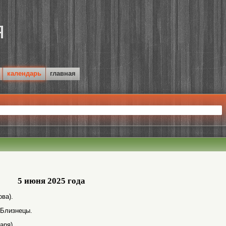
календарь
главная
5 июня 2025 года
ва).
 Близнецы.
аря).