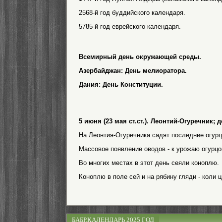
2568-й год буддийского календаря.
5785-й год еврейского календаря.
Всемирный день окружающей среды.
Азербайджан: День мелиоратора.
Дания: День Конституции.
5 июня (23 мая ст.ст.). Леонтий-Огуречник;
На Леонтия-Огуречника садят последние огурц
Массовое появление оводов - к урожаю огурцо
Во многих местах в этот день сеяли коноплю.
Коноплю в поле сей и на рябину гляди - коли ц
БАБР.КАЛЕНДАРЬ 2025 ГОД