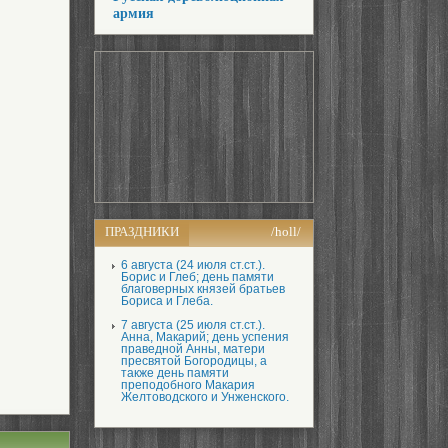
армия
ПРАЗДНИКИ
/holl/
6 августа (24 июля ст.ст.).
Борис и Глеб; день памяти
благоверных князей братьев
Бориса и Глеба.
7 августа (25 июля ст.ст.).
Анна, Макарий; день успения
праведной Анны, матери
пресвятой Богородицы, а
также день памяти
преподобного Макария
Желтоводского и Унженского.