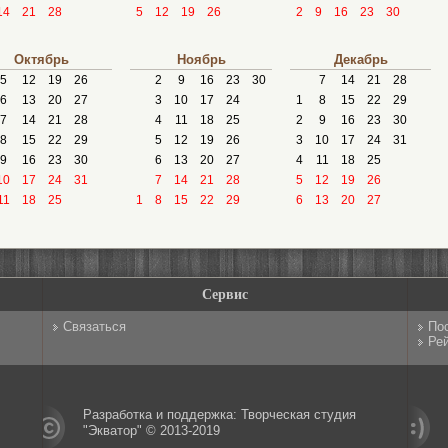
14
21
28
5
12
19
26
2
9
16
23
30
Октябрь
Ноябрь
Декабрь
5
12
19
26
2
9
16
23
30
7
14
21
28
6
13
20
27
3
10
17
24
1
8
15
22
29
7
14
21
28
4
11
18
25
2
9
16
23
30
8
15
22
29
5
12
19
26
3
10
17
24
31
9
16
23
30
6
13
20
27
4
11
18
25
10
17
24
31
7
14
21
28
5
12
19
26
11
18
25
1
8
15
22
29
6
13
20
27
Сервис
Связаться
По
Рей
Разработка и поддержка: Творческая студия
"Экватор" © 2013-2019