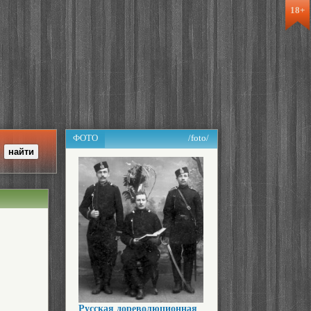
18+
ФОТО
/foto/
Русская дореволюционная