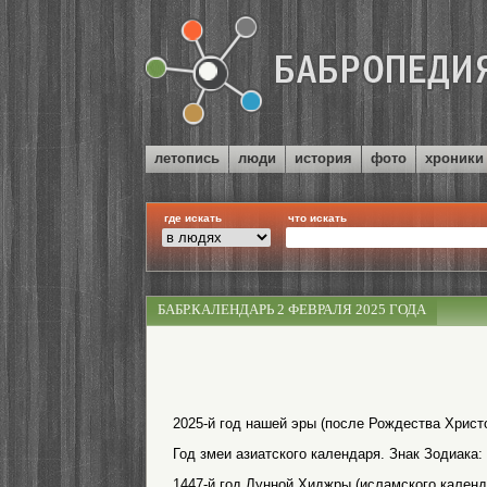
летопись
люди
история
фото
хроники
где искать
что искать
БАБР.КАЛЕНДАРЬ 2 ФЕВРАЛЯ 2025 ГОДА
2025-й год нашей эры (после Рождества Христо
Год змеи азиатского календаря. Знак Зодиака:
1447-й год Лунной Хиджры (исламского календ