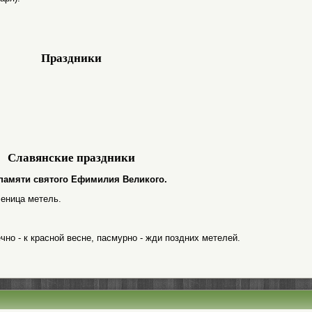
Праздники
Славянские праздники
ь памяти святого Ефимилия Великого.
леница метель.
но - к красной весне, пасмурно - жди поздних метелей.