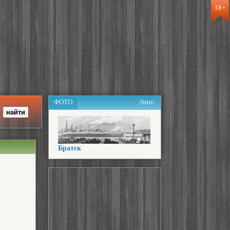
18+
ФОТО
/foto/
Братск