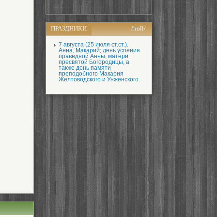
ПРАЗДНИКИ
/holl/
7 августа (25 июля ст.ст.).
Анна, Макарий; день успения
праведной Анны, матери
пресвятой Богородицы, а
также день памяти
преподобного Макария
Желтоводского и Унженского.