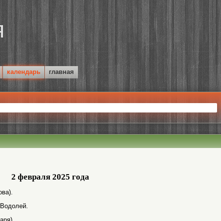
календарь
главная
2 февраля 2025 года
ва).
 Водолей.
аря).