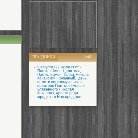
ПРАЗДНИКИ
/holl/
9 августа (27 июля ст.ст.).
Пантелеймон-Целитель,
Пантелеймон Палий, Никола
Кочанский (Кочанный); день
памяти великомученика и
целителя Пантелеймона и
блаженного Николая
Кочанова, Христа ради
юродивого Новгородского.