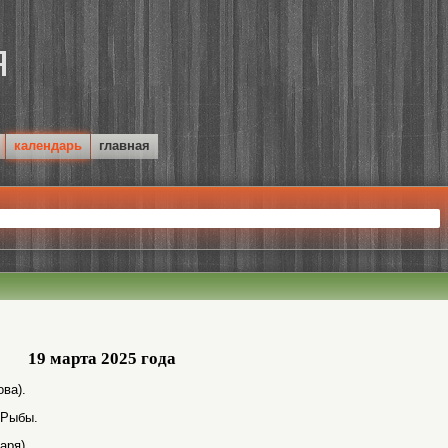
календарь
главная
19 марта 2025 года
ва).
 Рыбы.
аря).