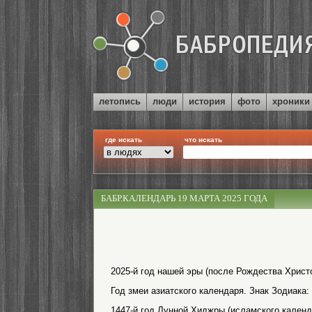
летопись
люди
история
фото
хроники
где искать
что искать
БАБР.КАЛЕНДАРЬ 19 МАРТА 2025 ГОДА
2025-й год нашей эры (после Рождества Христо
Год змеи азиатского календаря. Знак Зодиака:
1447-й год Лунной Хиджры (исламского календ