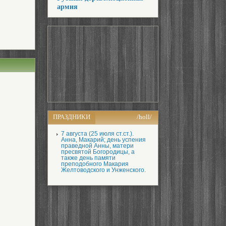
армия
ПРАЗДНИКИ
/holl/
7 августа (25 июля ст.ст.).
Анна, Макарий; день успения
праведной Анны, матери
пресвятой Богородицы, а
также день памяти
преподобного Макария
Желтоводского и Унженского.