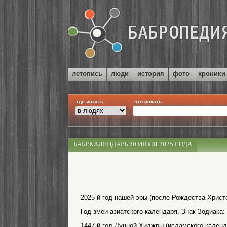
летопись
люди
история
фото
хроники
где искать
что искать
БАБР.КАЛЕНДАРЬ 30 ИЮЛЯ 2025 ГОДА
2025-й год нашей эры (после Рождества Христо
Год змеи азиатского календаря. Знак Зодиака:
1447-й год Лунной Хиджры (исламского календ