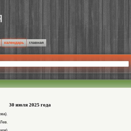
календарь
главная
30 июля 2025 года
ва).
 Лев.
аря).