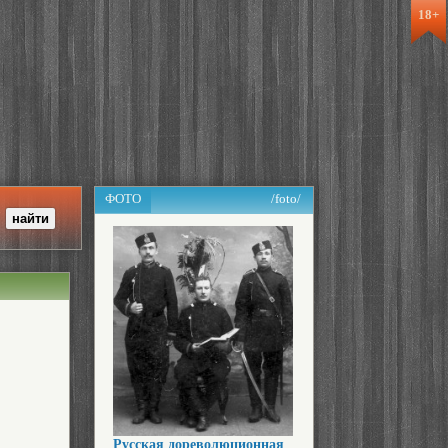
18+
ФОТО
/foto/
Русская дореволюционная