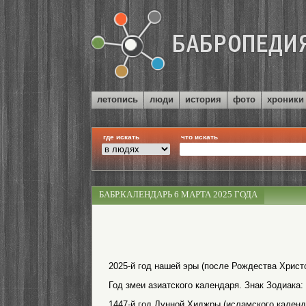
летопись
люди
история
фото
хроники
где искать
что искать
БАБР.КАЛЕНДАРЬ 6 МАРТА 2025 ГОДА
2025-й год нашей эры (после Рождества Христо
Год змеи азиатского календаря. Знак Зодиака:
1447-й год Лунной Хиджры (исламского календ