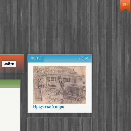
18+
ФОТО
/foto/
Иркутский цирк