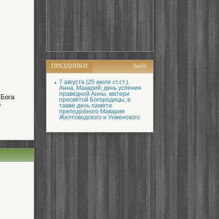
ПРАЗДНИКИ
/holl/
7 августа (25 июля ст.ст.).
Анна, Макарий; день успения
праведной Анны, матери
 Бога
пресвятой Богородицы, а
б
также день памяти
преподобного Макария
Желтоводского и Унженского.