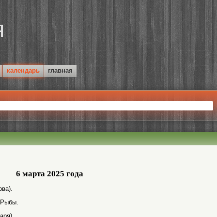
календарь
главная
6 марта 2025 года
ва).
 Рыбы.
аря).