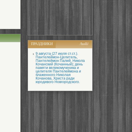
ПРАЗДНИКИ
/holl/
9 августа (27 июля ст.ст.).
Пантелеймон-Целитель,
Пантелеймон Палий, Никола
Кочанский (Кочанный); день
памяти великомученика и
целителя Пантелеймона и
блаженного Николая
Кочанова, Христа ради
юродивого Новгородского.