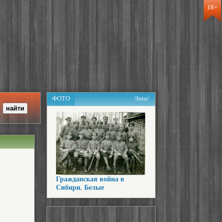
18+
ФОТО
/foto/
Гражданская война в
Сибири. Белые