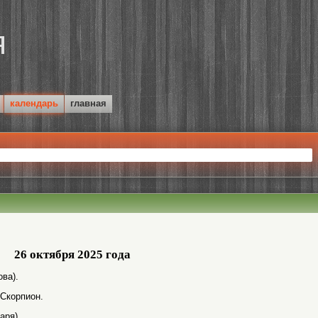
календарь
главная
26 октября 2025 года
ва).
 Скорпион.
аря).