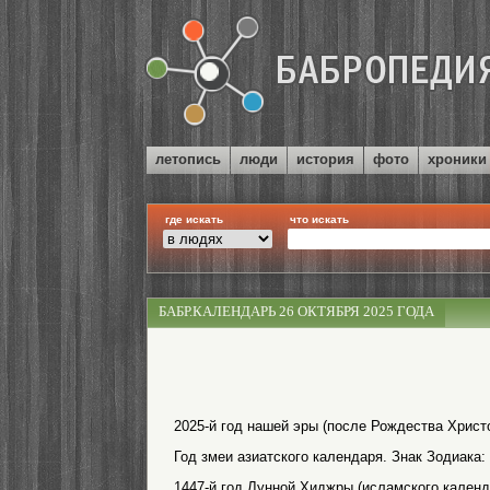
летопись
люди
история
фото
хроники
где искать
что искать
БАБР.КАЛЕНДАРЬ 26 ОКТЯБРЯ 2025 ГОДА
2025-й год нашей эры (после Рождества Христо
Год змеи азиатского календаря. Знак Зодиака:
1447-й год Лунной Хиджры (исламского календ