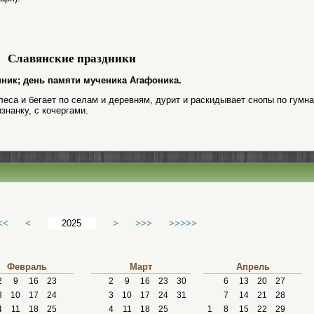
Славянские праздники
менник; день памяти мученика Агафоника.
леса и бегает по селам и деревням, дурит и раскидывает снопы по гумна
знанку, с кочергами.
<<
<
>
>>>
>>>>>
Февраль
Март
Апрель
2
9
16
23
2
9
16
23
30
6
13
20
27
3
10
17
24
3
10
17
24
31
7
14
21
28
4
11
18
25
4
11
18
25
1
8
15
22
29