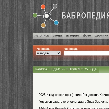
летопись
люди
история
фото
хроники
где искать
что искать
БАБР.КАЛЕНДАРЬ 4 СЕНТЯБРЯ 2025 ГОДА
2025-й год нашей эры (после Рождества Христо
Год змеи азиатского календаря. Знак Зодиака:
1447-й год Лунной Хиджры (исламского календ