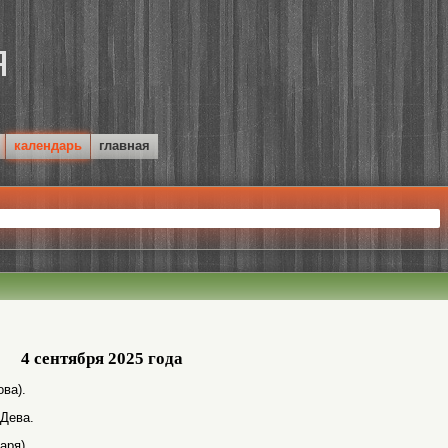
календарь
главная
4 сентября 2025 года
ва).
 Дева.
аря).