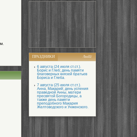
м.
ПРАЗДНИКИ
/holl/
6 августа (24 июля ст.ст.).
Борис и Глеб; день памяти
благоверных князей братьев
Бориса и Глеба.
7 августа (25 июля ст.ст.).
Анна, Макарий; день успения
праведной Анны, матери
пресвятой Богородицы, а
также день памяти
преподобного Макария
Желтоводского и Унженского.