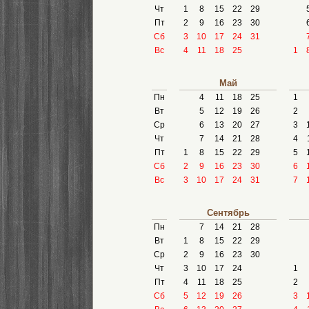
Чт
1
8
15
22
29
Пт
2
9
16
23
30
Сб
3
10
17
24
31
Вс
4
11
18
25
1
Май
Пн
4
11
18
25
1
Вт
5
12
19
26
2
Ср
6
13
20
27
3
Чт
7
14
21
28
4
Пт
1
8
15
22
29
5
Сб
2
9
16
23
30
6
Вс
3
10
17
24
31
7
Сентябрь
Пн
7
14
21
28
Вт
1
8
15
22
29
Ср
2
9
16
23
30
Чт
3
10
17
24
1
Пт
4
11
18
25
2
Сб
5
12
19
26
3