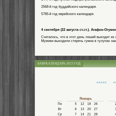
2568-й год буддийского календаря.
5785-й год еврейского календаря.
4 сентября (22 августа ст.ст.). Агафон-Огу
Считалось, что в этот день леший выходит из 
Мужики выходили стеречь гумна в тулупах наи
БАБР.КАЛЕНДАРЬ 2025 ГОД
<<<<<
<
Январь
Пн
5
12
19
26
Вт
6
13
20
27
Ср
7
14
21
28