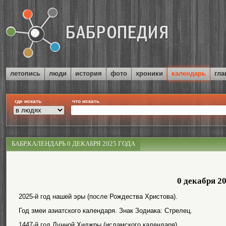
летопись
люди
история
фото
хроники
календарь
гла
где искать
что искать
БАБР.КАЛЕНДАРЬ 0 ДЕКАБРЯ 2025 ГОДА
0 декабря 2
2025-й год нашей эры (после Рождества Христова).
Год змеи азиатского календаря. Знак Зодиака: Стрелец.
1447-й год Лунной Хиджры (исламского календаря).