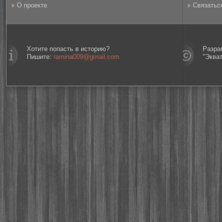
О проекте
Связатьс
Хотите попасть в историю?
Разра
Пишите:
ramina009@gmail.com
"Эква