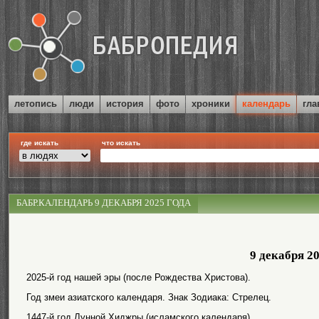
летопись
люди
история
фото
хроники
календарь
гла
где искать
что искать
БАБР.КАЛЕНДАРЬ 9 ДЕКАБРЯ 2025 ГОДА
9 декабря 2
2025-й год нашей эры (после Рождества Христова).
Год змеи азиатского календаря. Знак Зодиака: Стрелец.
1447-й год Лунной Хиджры (исламского календаря).