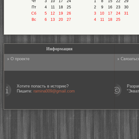
Чт
3
10
17
24
1
8
15
22
29
Пт
4
11
18
25
2
9
16
23
30
Сб
5
12
19
26
3
10
17
24
31
Вс
6
13
20
27
4
11
18
25
Информация
О проекте
Связатьс
Хотите попасть в историю?
Разра
Пишите:
ramina009@gmail.com
"Эква