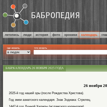
летопись
люди
история
фото
хроники
календарь
гла
где искать
что искать
БАБР.КАЛЕНДАРЬ 26 НОЯБРЯ 2025 ГОДА
26 ноября 2
2025-й год нашей эры (после Рождества Христова).
Год змеи азиатского календаря. Знак Зодиака: Стрелец.
1447-й год Лунной Хиджры (исламского календаря).