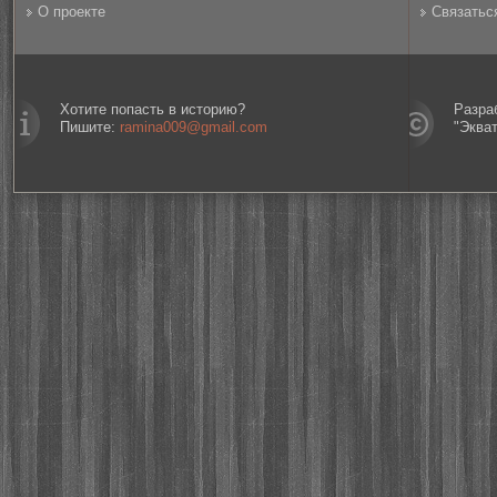
О проекте
Связатьс
Хотите попасть в историю?
Разра
Пишите:
ramina009@gmail.com
"Эква