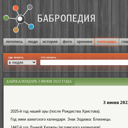
летопись
люди
история
фото
хроники
календарь
гла
где искать
что искать
БАБР.КАЛЕНДАРЬ 3 ИЮНЯ 2025 ГОДА
3 июня 202
2025-й год нашей эры (после Рождества Христова).
Год змеи азиатского календаря. Знак Зодиака: Близнецы.
1447-й год Лунной Хиджры (исламского календаря).