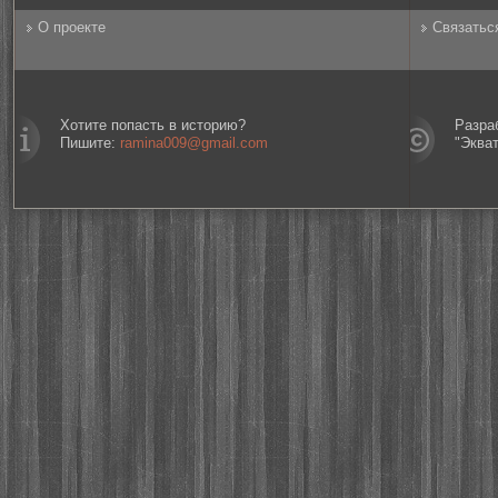
О проекте
Связатьс
Хотите попасть в историю?
Разра
Пишите:
ramina009@gmail.com
"Эква