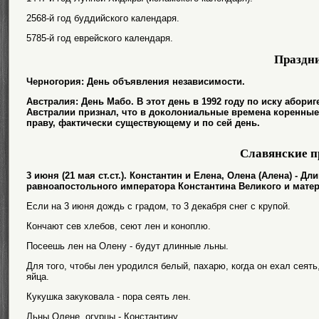
2568-й год буддийского календаря.
5785-й год еврейского календаря.
Праздн
Черногория: День объявления независимости.
Австралия: День Мабо. В этот день в 1992 году по иску абор
Австралии признал, что в доколониальные времена коренные
праву, фактически существующему и по сей день.
Славянские п
3 июня (21 мая ст.ст.). Константин и Елена, Олена (Алена) - 
равноапостольного императора Константина Великого и матер
Если на 3 июня дождь с градом, то 3 декабря снег с крупой.
Кончают сев хлебов, сеют лен и коноплю.
Посеешь лен на Олену - будут длинные льны.
Для того, чтобы лен уродился белый, пахарю, когда он ехал сеят
яйца.
Кукушка закуковала - пора сеять лен.
Льны Олене, огурцы - Константину.