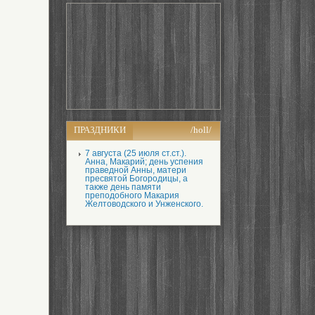
ПРАЗДНИКИ
/holl/
7 августа (25 июля ст.ст.).
Анна, Макарий; день успения
праведной Анны, матери
пресвятой Богородицы, а
также день памяти
преподобного Макария
Желтоводского и Унженского.