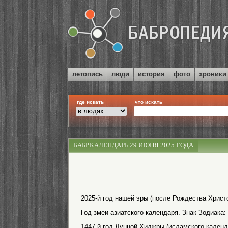
летопись
люди
история
фото
хроники
где искать
что искать
БАБР.КАЛЕНДАРЬ 29 ИЮНЯ 2025 ГОДА
2025-й год нашей эры (после Рождества Христо
Год змеи азиатского календаря. Знак Зодиака:
1447-й год Лунной Хиджры (исламского календ