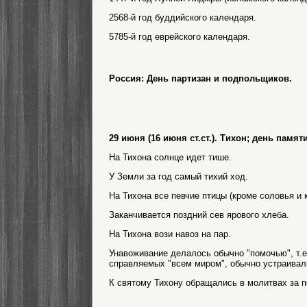
2568-й год буддийского календаря.
5785-й год еврейского календаря.
Россия: День партизан и подпольщиков.
29 июня (16 июня ст.ст.). Тихон; день памят
На Тихона солнце идет тише.
У Земли за год самый тихий ход.
На Тихона все певчие птицы (кроме соловья и 
Заканчивается поздний сев ярового хлеба.
На Тихона вози навоз на пар.
Унавоживание делалось обычно "помочью", т.е. 
справляемых "всем миром", обычно устраивал
К святому Тихону обращались в молитвах за 