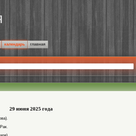
календарь
главная
29 июня 2025 года
ва).
 Рак.
аря).